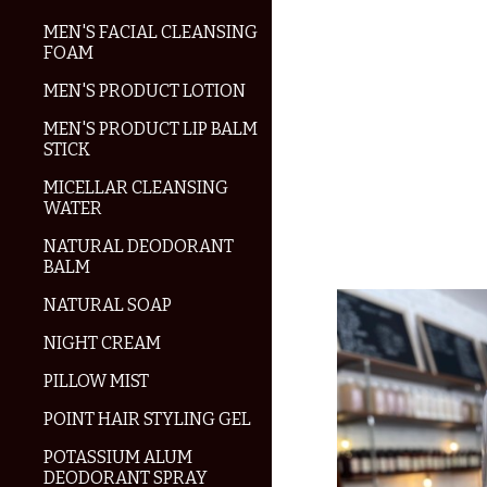
MEN'S FACIAL CLEANSING
FOAM
MEN'S PRODUCT LOTION
MEN'S PRODUCT LIP BALM
STICK
MICELLAR CLEANSING
WATER
NATURAL DEODORANT
BALM
NATURAL SOAP
NIGHT CREAM
PILLOW MIST
POINT HAIR STYLING GEL
POTASSIUM ALUM
DEODORANT SPRAY