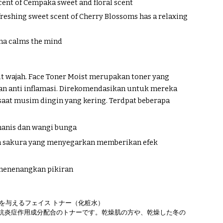
nt of Cempaka sweet and floral scent
eshing sweet scent of Cherry Blossoms has a relaxing
ma calms the mind
it wajah. Face Toner Moist merupakan toner yang
 anti inflamasi. Direkomendasikan untuk mereka
 saat musim dingin yang kering. Terdpat beberapa
nis dan wangi bunga
a sakura yang menyegarkan memberikan efek
menenangkan pikiran
を与えるフェイス トナー（化粧水）
抗炎症作用成分配合のトナーです。乾燥肌の方や、乾燥した冬の