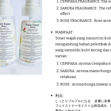
CEMPAKA FRAGRANCE :The sce
SAKURA FRAGRANCE : The refr
effect
ROSE FRAGRANCE : Rose aro
MANFAAT :
Toner wajah yang menutrisi kul
mengandung bahan pelembab dan
yang memiliki kulit kering dan
varian :
CEMPAKA :Aroma Cempaka ma
SAKURA : Aroma manis bung
relaksasi
ROSE : Aroma bunga mawar 
利点:
しっとりプルプルになる
皮膚に栄養
フェイストナーモイストは保湿成分、