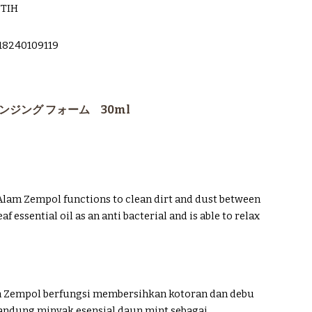
UTIH
18240109119
ンジング フォーム 30ml
Alam Zempol functions to clean dirt and dust between
af essential oil as an anti bacterial and is able to relax
m Zempol berfungsi membersihkan kotoran dan debu
gandung minyak esensial daun mint sebagai