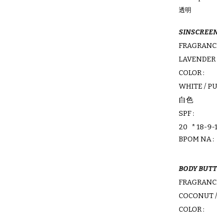
透明
SINSCREE
FRAGRANCE
LAVENDER 
COLOR :
WHITE / P
白色
SPF :
20 * 18-9-
BPOM
NA :
BODY BUT
FRAGRANCE
COCONUT 
COLOR :