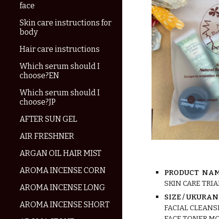
face
Skin care instructions for
body
Hair care instructions
Which serum should I
choose?EN
Which serum should I
choose?JP
AFTER SUN GEL
AIR FRESHNER
ARGAN OIL HAIR MIST
AROMA INCENSE CORN
PRODUCT NAM
SKIN CARE TRIA
AROMA INCENSE LONG
SIZE / UKURA
AROMA INCENSE SHORT
FACIAL CLEAN
FACE TONER MO