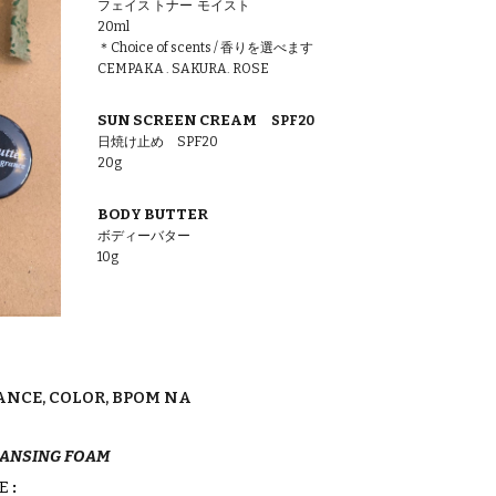
フェイス トナー モイスト
20
ml
＊Choice of scents / 香りを選べます
CEMPAKA . SAKURA. ROSE
SUN SCREEN CREAM
SPF20
日焼け止め SPF20
20
g
BODY BUTTER
ボディーバター
1
0g
NCE, COLOR, BPOM NA
EANSING FOAM
CE
: