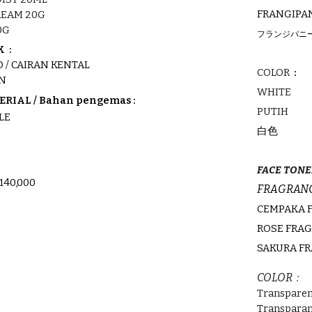
FRANGIPA
REAM 20G
0G
フランジパニ
 :
D / CAIRAN KENTAL
COLOR
:
ON
WHITE
RIAL / Bahan pengemas :
PUTIH
LE
白色
F
ACE TONE
1
4
0,000
FRAGRANC
CEMPAKA 
ROSE FRA
SAKURA F
COLOR :
Transpare
Transpara