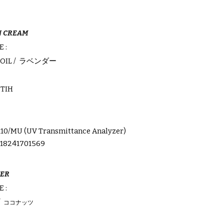
N CREAM
 :
OIL
/ ラベンダー
UTIH
110/MU (UV Transmittance Analyzer)
 18241701569
TER
 :
/
ココナッツ