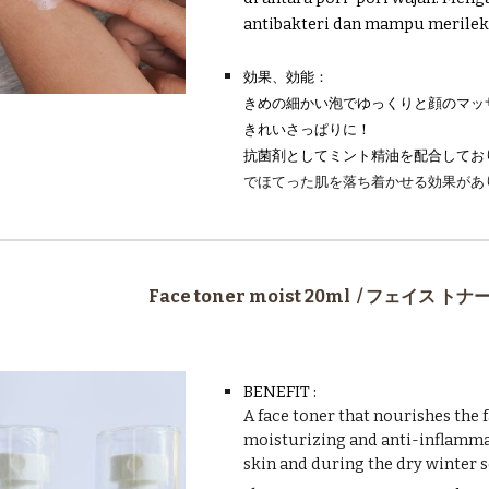
antibakteri dan mampu merilek
効果、効能：
きめの細かい泡でゆっくりと顔のマッ
きれいさっぱりに！
抗菌剤としてミント精油を配合してお
でほてった肌を落ち着かせる効果があ
Face toner moist 20ml
/
フェイス トナー
BENEFIT :
A face toner that nourishes the f
moisturizing and anti-inflamma
skin and during the dry winter s