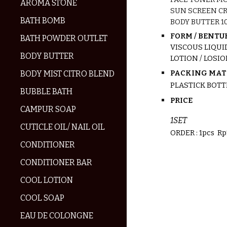
AROMA STONE
S
U
N SCREEN C
BATH BOMB
BODY BUTTER
1
FORM / BENTUK
BATH POWDER OUTLET
VISCOUS LIQUI
BODY BUTTER
LOTION / LOSI
PACKING MATE
BODY MIST CITRO BLEND
PLASTICK BOTT
BUBBLE BATH
PRICE
CAMPUR SOAP
1
SET
CUTICLE OIL/ NAIL OIL
ORDER : 1pcs Rp
CONDITIONER
CONDITIONER BAR
COOL LOTION
COOL SOAP
EAU DE COLONGNE