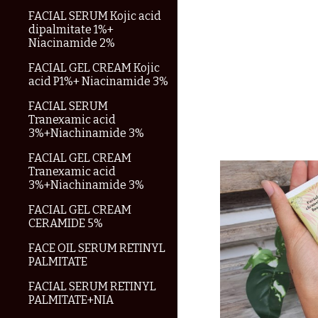
FACIAL SERUM Kojic acid
dipalmitate 1%+
Niacinamide 2%
FACIAL GEL CREAM Kojic
acid P1%+ Niacinamide 3%
FACIAL SERUM
Tranexamic acid
3%+Niachinamide 3%
FACIAL GEL CREAM
Tranexamic acid
3%+Niachinamide 3%
FACIAL GEL CREAM
CERAMIDE 5%
FACE OIL SERUM RETINYL
PALMITATE
FACIAL SERUM RETINYL
PALMITATE+NIA