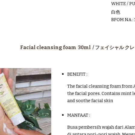
WHITE / P
白色
BPOM NA : 
Facial
cleansing foam 3
0ml /
フェイシャル クレ
BENEFIT :
The facial cleansing foam from 
the facial pores. Contains mint le
and soothe facial skin
MANFAAT :
Busa pembersih wajah dari Ala
di antara pori-pori wajah. Men