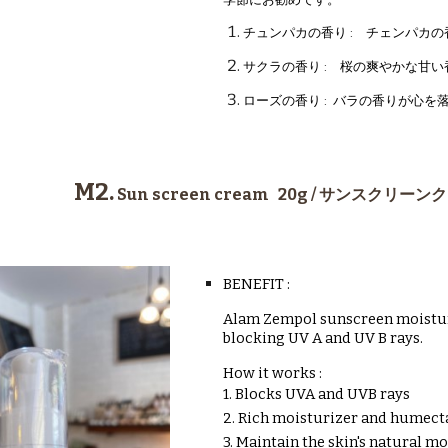
季節にお勧めです。
チュンパカの香り : チェンパカ
サクラの香り : 桜の爽やかな甘
ローズの香り : バラの香りが心を
M2.
Sun screen cream 20g / サンスクリ
BENEFIT :
Alam Zempol sunscreen moisturiz
blocking UV A and UV B rays.
How it works :
1. Blocks UVA and UVB rays
2. Rich moisturizer and humect
3. Maintain the skin's natural m