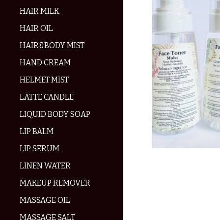
HAIR MILK
HAIR OIL
HAIR&BODY MIST
HAND CREAM
HELMET MIST
LATTE CANDLE
LIQUID BODY SOAP
LIP BALM
LIP SERUM
LINEN WATER
MAKEUP REMOVER
MASSAGE OIL
MASSAGE SALT