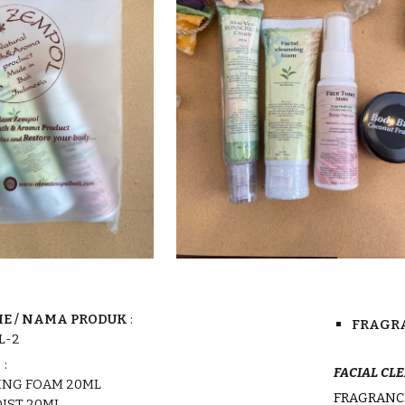
E /
NAMA PRODUK
:
FRAGRA
L-2
N
:
FACIAL
CL
SING FOAM
20ML
FRAGRAN
IST 20ML