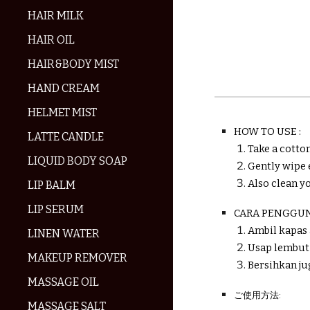
HAIR MILK
HAIR OIL
HAIR&BODY MIST
HAND CREAM
HELMET MIST
HOW TO USE :
LATTE CANDLE
Take a cotto
LIQUID BODY SOAP
Gently wipe e
Also clean y
LIP BALM
LIP SERUM
CARA PENGGUN
Ambil kapas 
LINEN WATER
Usap lembut 
MAKEUP REMOVER
Bersihkan ju
MASSAGE OIL
ご使用方法:
MASSAGE SALT