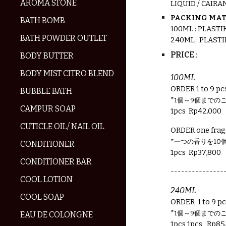
AROMA STONE
LIQUID / CAIRA
PACKING MAT
BATH BOMB
1
00ML
: PLAST
BATH POWDER OUTLET
240ML : PLAST
PRICE
:
BODY BUTTER
BODY MIST CITRO BLEND
100ML
ORDER 1 to 9 pcs
BUBBLE BATH
*
1個～9個までの
CAMPUR SOAP
1pcs
Rp
42.
000
CUTICLE OIL/ NAIL OIL
ORDER one frag
*一つの香りを10
CONDITIONER
1pcs
Rp
37,800
CONDITIONER BAR
---------------
COOL LOTION
240
ML
COOL SOAP
ORDER
1 to 9 pc
*
1個～9個までの
EAU DE COLONGNE
1pcs
1pcs
Rp
85