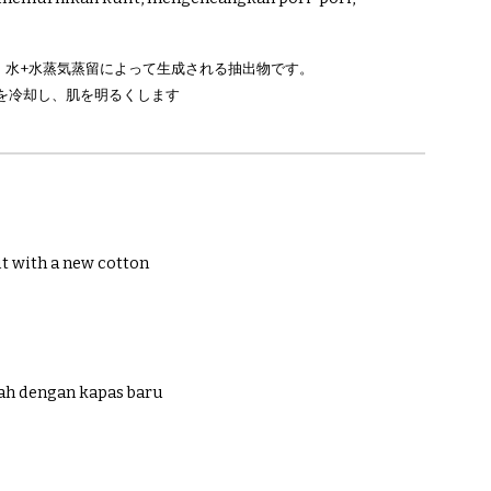
、水+水蒸気蒸留によって生成される抽出物です。
を冷却し、肌を明るくします
it with a new cotton
lah dengan kapas baru