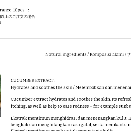
rance 10pcs~ :
個以上のご注文の場合
0
Natural ingredients / Komposisi alami /
CUCUMBER EXTRACT
:
H
ydrates and soothes the skin / Melembabkan dan menenan
Cucumber extract hydrates and soothes the skin. Its refres
itching, as well as help to ease redness – for example sunbu
Ekstrak mentimun menghidrasi dan menenangkan kulit. 
bengkak dan menghilangkan rasa gatal, serta membantu 