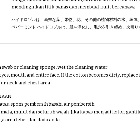
mendinginkan titik panas dan membuat kulit bercahaya.
ハイドロゾルは、新鮮な葉、果物、花、その他の植物材料の水、蒸気
ペパーミント ハイドロゾルは、肌を浄化し、毛穴を引き締め、火照り
n swab or cleaning sponge, wet the cleaning water
yes, mouth and entire face. If the cotton becomes dirty, replace 
our neck and chest area
AAN :
atau spons pembersih basahi air pembersih
mata, mulut dan seluruh wajah. Jika kapas menjadi kotor, ganti
ga area leher dan dada anda