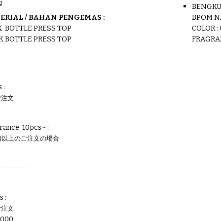
N
BENGKU
ERIAL / BAHAN PE
N
GEMAS :
BPOM
N
IK
BOTTLE PRESS TOP
COLOR :
IK BOTTLE PRESS TOP
FRAGRA
 :
ご注文
rance 10pcs~ :
個以上のご注文の場合
---------
s :
ご注文
.0
00