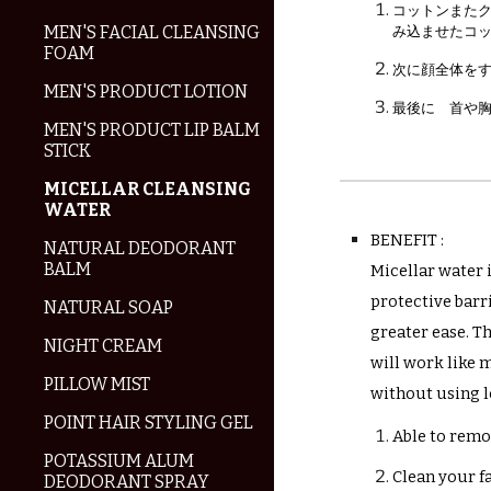
コットンまた
MEN'S FACIAL CLEANSING
み込ませたコ
FOAM
次に顔全体を
MEN'S PRODUCT LOTION
最後に 首や
MEN'S PRODUCT LIP BALM
STICK
MICELLAR CLEANSING
WATER
BENEFIT :
NATURAL DEODORANT
BALM
Micellar water i
protective barri
NATURAL SOAP
greater ease. Th
NIGHT CREAM
will work like 
PILLOW MIST
without using l
POINT HAIR STYLING GEL
Able to remov
POTASSIUM ALUM
Clean your f
DEODORANT SPRAY