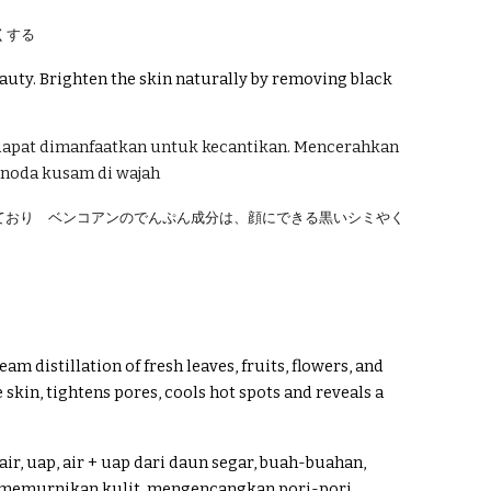
くする
eauty. Brighten the skin naturally by removing black
apat dimanfaatkan untuk kecantikan. Mencerahkan
 noda kusam di wajah
ており ベンコアンのでんぷん成分は、顔にできる黒いシミやく
m distillation of fresh leaves, fruits, flowers, and
skin, tightens pores, cools hot spots and reveals a
ir, uap, air + uap dari daun segar, buah-buahan,
 memurnikan kulit, mengencangkan pori-pori,