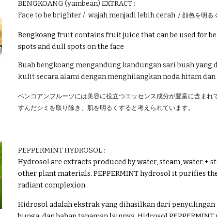
BENGKOANG (yambean)
EXTRACT :
F
ace to be brighter
/ wajah menjadi lebih cerah /
顔色を明る
Bengkoang fruit contains fruit juice that can be used for b
spots and dull spots on the face
Buah bengkoang mengandung kandungan sari buah yang d
kulit secara alami dengan menghilangkan noda hitam dan
ベンコアンフルーツには美容に役立つエッセンス成分が豊富に含まれ
すんだシミを取り除き、肌を明るくすると考えられています。
PEPPERMINT HYDROSOL
:
Hydrosol are extracts produced by water, steam, water + stea
other plant materials. PEPPERMINT hydrosol it purifies the 
radiant complexion.
Hidrosol adalah ekstrak yang dihasilkan dari penyulingan a
bunga, dan bahan tanaman lainnya. Hidrosol PEPPERMINT