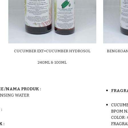
CUCUMBER EXT+CUCUMBER HYDROSOL
BENGKOAN
240ML
& 100ML
E /
NAMA PRODUK :
FRAGRA
ANSING WATER
H
CUCUMB
:
BPOM
N
COLOR
:
UK
:
FRAGRA