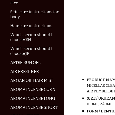
face
Skin care instructions for
body
Hair care instructions
Which serum should I
choose?EN
Which serum should I
choose?JP
AFTER SUN GEL
AIR FRESHNER
PRODUCT NAM
ARGAN OIL HAIR MIST
MICELLAR CLE
AROMA INCENSE CORN
AIR PEMBERSI
AROMA INCENSE LONG
SIZE / UKURAN 
100ML, 240ML
AROMA INCENSE SHORT
FORM / BENT