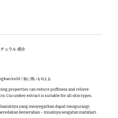
ナチュラル 成分
gkan kulit /
肌に潤いを与え
る
hing properties can reduce puffiness and relieve
rn. Cucumber extract is suitable for all skin types.
Khasiatnya yang menyegarkan dapat mengurangi
meredakan kemerahan – misalnya sengatan matahari.