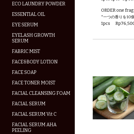
ECO LAUNDRY POWDER
ORDER one frag
ESSENTIAL OIL
*一つの香りを10
1pcs
Rp
76,5
0
EYE SERUM
EYELASH GROWTH
SERUM
FABRIC MIST
FACE&BODY LOTION
FACE SOAP
FACE TONER MOIST
FACIAL CLEANSING FOAM
FACIAL SERUM
FACIAL SERUM Vit C
FACIAL SERUM AHA
PEELING