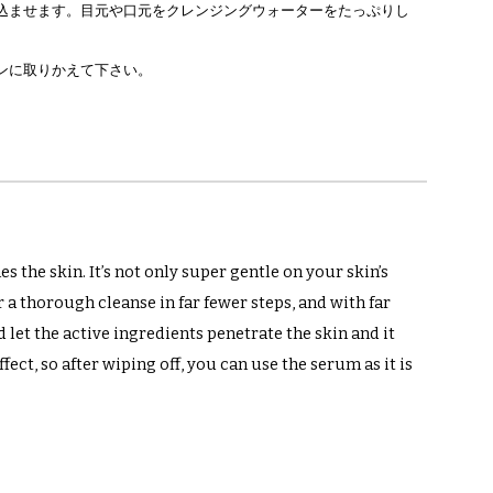
込ませます。目元や口元をクレンジングウォーターをたっぷりし
ンに取りかえて下さい。
 the skin. It’s not only super gentle on your skin’s
r a thorough cleanse in far fewer steps, and with far
nd let the active ingredients penetrate the skin and it
ct, so after wiping off, you can use the serum as it is