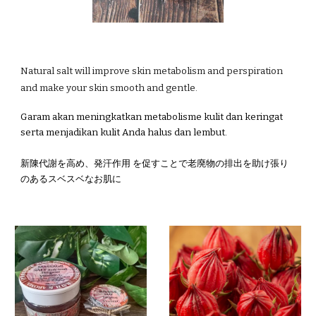
Natural s
alt will
improve skin metabolism and perspiration
and make your skin smooth and gentle.
Garam akan meningkatkan metabolisme kulit dan keringat
serta menjadikan kulit Anda halus dan lembut.
新陳代謝を高め、発汗作用 を促すことで老廃物の排出を助け張り
のあるスベスベなお肌に