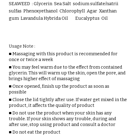
SEAWEED
:
Glycerin Sea Salt sodium sulfate/natrii
sulfas Phenoxyethanol
Chlorophyll Agar Xanthan
gum Lavandula Hybrida Oil
Eucalyptus Oil
Usage Note :
■ Massaging with this product is recommended for
once or twice a week
■ You may feel warm due to the effect from contained
glycerin. This will warm up the skin, open the pore, and
brings higher effect of massaging
■ Once opened, finish up the product as soon as
possible
■ Close the lid tightly after use. If water get mixed in the
product, it affects the quality of product
■ Do not use the product when your skin has any
trouble. If your skin shows any trouble, during and
after use, stop using product and consult a doctor
■ Do not eat the product