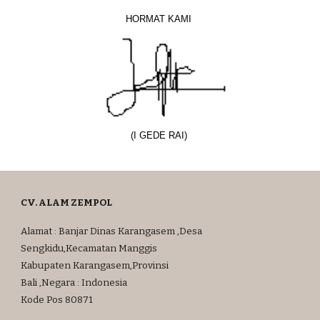
HORMAT KAMI
(I GEDE RAI)
CV. ALAM ZEMPOL
Alamat : Banjar Dinas Karangasem ,Desa
Sengkidu,Kecamatan Manggis
Kabupaten Karangasem,Provinsi
Bali ,Negara : Indonesia
Kode Pos 80871