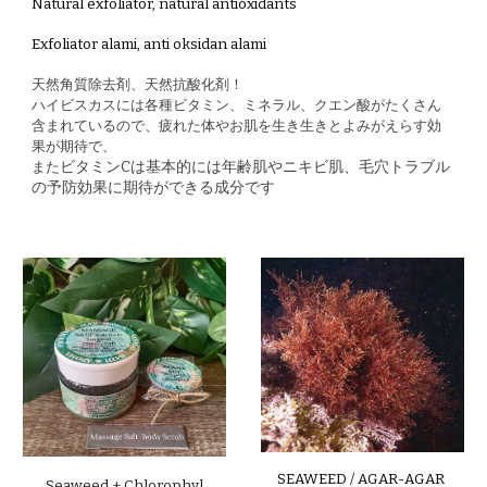
N
atural exfoliator, natural antioxidants
E
xfoliator alami, anti oksidan alami
天然角質除去剤、天然抗酸化剤！
ハイビスカスには各種ビタミン、ミネラル、クエン酸がたくさん
含まれているので、疲れた体やお肌を生き生きとよみがえらす効
果が期待で、
ビタミンCは基本的には年齢肌やニキビ肌、毛穴トラブル
また
の予防効果に期待ができる成分です
SEAWEED / AGAR-AGAR
Seaweed
+
Chlorophyl