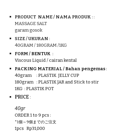
PRODUCT NAME /
NAMA PRODUK
:
:
MASSAGE SALT
garam gosok
SIZE / UKURAN
:
40GRAM
/
180GRAM
/1KG
FORM / BENTUK
:
Viscous Liquid
/ cairan kental
PACKING MATERIAL / Bahan pengemas
:
40
gram
: PLASTIK JELLY CUP
180
gram
: PLASTIK JAR and Stick to stir
1KG : PLASTIK POT
P
RICE
:
40gr
ORDER 1 to 9 pcs
:
*1個～9個までのご注文
1pcs
Rp
31,000