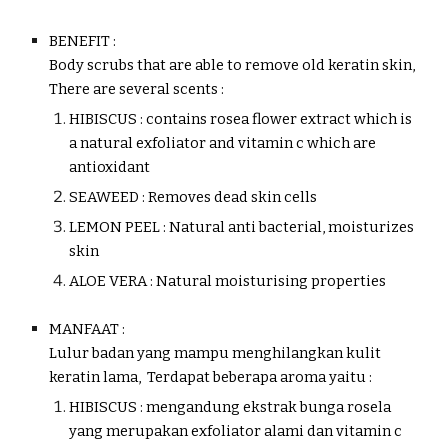
BENEFIT :
Body scrubs that are able to remove old keratin skin,
There are several scents :
HIBISCUS
: contains rosea flower extract which is
a natural exfoliator and vitamin c which are
antioxidant
SEAWEED
:
Removes dead skin cells
LEMON PEEL
:
Natural anti bacterial, moisturizes
skin
ALOE VERA
:
Natural moisturising properties
MANFAAT :
Lulur badan yang mampu menghilangkan kulit
keratin lama,
Terdapat beberapa aroma yaitu :
HIBISCUS
:
mengandung ekstrak bunga rosela
yang merupakan exfoliator alami dan vitamin c