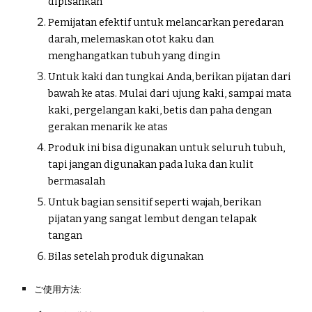
dipisahkan
Pemijatan efektif untuk melancarkan peredaran
darah, melemaskan otot kaku dan
menghangatkan tubuh yang dingin
Untuk kaki dan tungkai Anda, berikan pijatan dari
bawah ke atas. Mulai dari ujung kaki, sampai mata
kaki, pergelangan kaki, betis dan paha dengan
gerakan menarik ke atas
Produk ini bisa digunakan untuk seluruh tubuh,
tapi jangan digunakan pada luka dan kulit
bermasalah
Untuk bagian sensitif seperti wajah, berikan
pijatan yang sangat lembut dengan telapak
tangan
Bilas setelah produk digunakan
ご使用方法: