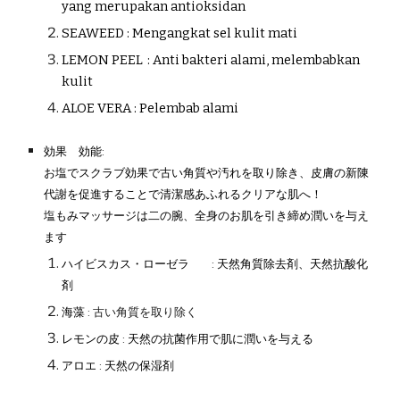
yang merupakan antioksidan
SEAWEED
:
Mengangkat sel kulit mati
LEMON PEEL
:
Anti bakteri alami, melembabkan
kulit
ALOE VERA
:
Pelembab alami
効果 効能:
お塩でスクラブ効果で古い角質や汚れを取り除き、皮膚の新陳
代謝を促進することで清潔感あふれるクリアな肌へ！
塩もみマッサージは二の腕、全身のお肌を引き締め潤いを与え
ます
ハイビスカス・ローゼラ
:
天然角質除去剤、天然抗酸化
剤
海藻
:
古い角質を取り除く
レモンの皮
:
天然の抗菌作用で肌に潤いを与える
アロエ
:
天然の保湿剤