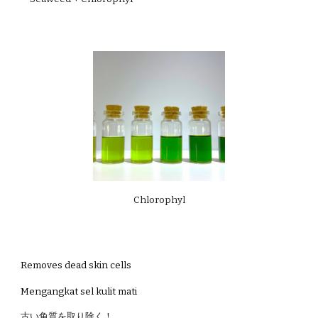
Chlorophyl
Removes dead skin cells
Mengangkat sel kulit mati
古い角質を取り除く！