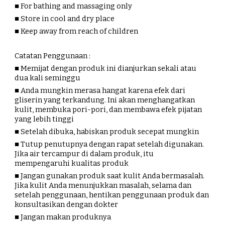
■ For bathing and massaging only
■ Store in cool and dry place
■
Keep away from reach of children
Catatan Penggunaan :
■ Memijat dengan produk ini dianjurkan sekali atau
dua kali seminggu
■ Anda mungkin merasa hangat karena efek dari
gliserin yang terkandung. Ini akan menghangatkan
kulit, membuka pori-pori, dan membawa efek pijatan
yang lebih tinggi
■ Setelah dibuka, habiskan produk secepat mungkin
■ Tutup penutupnya dengan rapat setelah digunakan.
Jika air tercampur di dalam produk, itu
mempengaruhi kualitas produk
■ Jangan gunakan produk saat kulit Anda bermasalah.
Jika kulit Anda menunjukkan masalah, selama dan
setelah penggunaan, hentikan penggunaan produk dan
konsultasikan dengan dokter
■ Jangan makan produknya