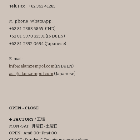
Tel&Fax : +62 363 41283
M phone W
hats
App :
+62 81 2388 5865
(IND)
+62 81 3370 33531 (IND
&EN)
+62 81 2392 0694 (Japanese
)
E-mail :
info@alamzempol.com
(IND&EN)
asa
@alamzempol.com
(Japanese)
OPEN - CLOSE
◆
FACTORY
/ 工場
MON-SAT 月曜日-土曜日
OPEN : Am8:00~Pm4:00