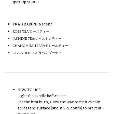
1pcs Rp
90
,000
FRAGRANCE 6 scent
ROSE TEA/ローズティー
JASMINE TEA/ジャスミンティー
CHAMOMILE TEA/カモミールティー
LAVENDER TEA/ラベンダーティ
HOW TO USE :
Light the candle before use.
For the first burn, allow the wax to melt evenly
across the surface (about 1–2 hours) to prevent