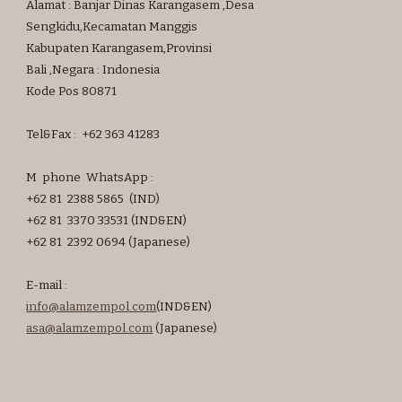
Alamat : Banjar Dinas Karangasem ,Desa
Sengkidu,Kecamatan Manggis
Kabupaten Karangasem,Provinsi
Bali ,Negara : Indonesia
Kode Pos 80871
Tel&Fax : +62 363 41283
M phone W
hats
App :
+62 81 2388 5865
(IND)
+62 81 3370 33531 (IND
&EN)
+62 81 2392 0694 (Japanese
)
E-mail :
info@alamzempol.com
(IND&EN)
asa
@alamzempol.com
(Japanese)