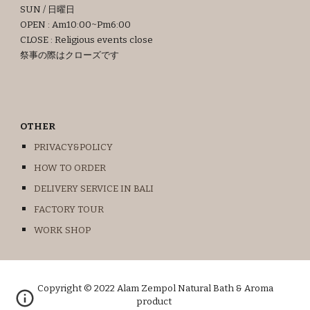
SUN / 日曜日
OPEN : Am10:00~Pm6:00
CLOSE : Religious events close
祭事の際はクローズです
OTHER
PRIVACY&POLICY
HOW TO ORDER
DELIVERY SERVICE IN BALI
FACTORY TOUR
WORK SHOP
Copyright © 2022 Alam Zempol Natural Bath & Aroma
product