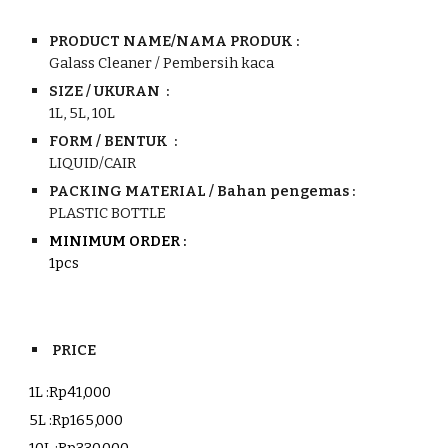
PRODUCT
NAME/
NAMA PRODUK :
Galass Cleaner / Pembersih kaca
SIZE / UKURAN :
1L, 5L, 10L
FORM / BENTUK :
LIQUID/CAIR
PACKING MATERIAL / Bahan pengemas :
PLASTIC BOTTLE
MINIMUM ORDER :
1pcs
PRICE
1L :Rp
41
,000
5L :Rp
165
,000