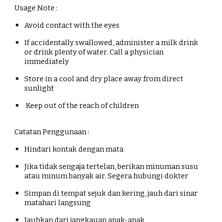
Usage Note :
Avoid contact with the eyes
If accidentally swallowed, administer a milk drink
or drink plenty of water. Call a physician
immediately
Store in a cool and dry place away from direct
sunlight
Keep out of the reach of children
Catatan Penggunaan :
Hindari kontak dengan mata
Jika tidak sengaja tertelan, berikan minuman susu
atau minum banyak air. Segera hubungi dokter
Simpan di tempat sejuk dan kering, jauh dari sinar
matahari langsung
Jauhkan dari jangkauan anak-anak