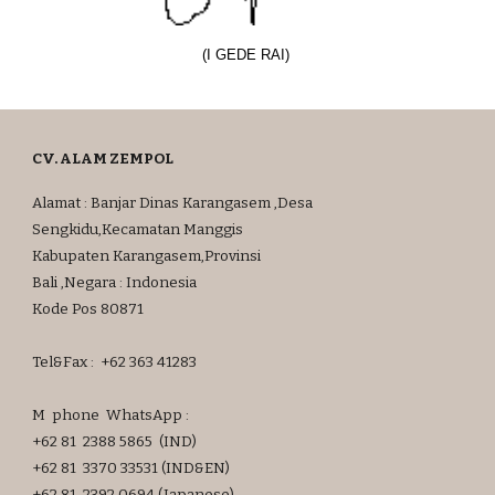
(I GEDE RAI)
CV. ALAM ZEMPOL
Alamat : Banjar Dinas Karangasem ,Desa
Sengkidu,Kecamatan Manggis
Kabupaten Karangasem,Provinsi
Bali ,Negara : Indonesia
Kode Pos 80871
Tel&Fax : +62 363 41283
M phone W
hats
App :
+62 81 2388 5865
(IND)
+62 81 3370 33531 (IND
&EN)