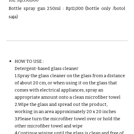
10L :Rp3
3
0,000
Bottle spray gan 250ml : Rp11,000 (bottle only /botol
saja)
HOW TO USE :
Detergent-based glass cleaner
1.Spray the glass cleaner on the glass from a distance
of about 20 cm, or when using it on the glass that
comes with electrical appliances, spray an
appropriate amount onto a clean microfiber towel
2.Wipe the glass and spread out the product,
working in an area approximately 20 x 20 inches
3.Please turn the microfiber towel over or hold the
other
microfiber
towel and wipe
4.Continue wiping until the glass is clean and free of