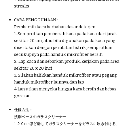
streaks
CARA PENGGUNAAN :
Pembersih kaca berbahan dasar deterjen
1. Semprotkan pembersih kaca pada kaca dari jarak
sekitar 20 cm, atau bila digunakan pada kaca yang
disertakan dengan peralatan listrik, semprotkan
secukupnya pada handuk mikrofiber bersih
2. Lap kaca dan sebarkan produk, kerjakan pada area
sekitar 20 x 20 inci
3. Silakan balikkan handuk mikrofiber atau pegang
handuk
mikrofiber
lainnya dan lap
4.Lanjutkan menyeka hingga kaca bersih dan bebas
goresan
仕様方法：
洗剤ベースのガラスクリーナー
1.２０cmほど離してガラスクリーナーをガラスに吹き付ける、