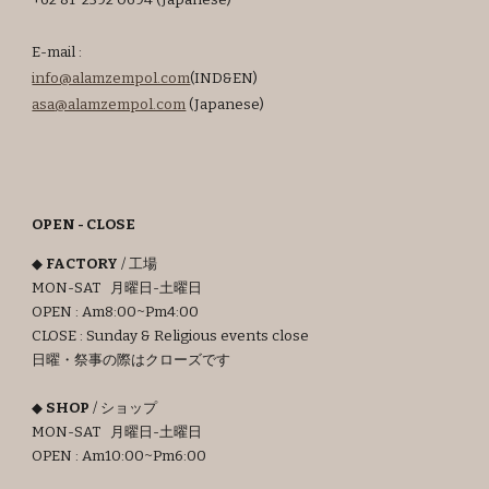
+62 81 2392 0694 (Japanese
)
E-mail :
info@alamzempol.com
(IND&EN)
asa
@alamzempol.com
(Japanese)
OPEN - CLOSE
◆
FACTORY
/ 工場
MON-SAT 月曜日-土曜日
OPEN : Am8:00~Pm4:00
CLOSE : Sunday & Religious events close
日曜・祭事の際はクローズです
◆
SHOP
/ ショップ
MON-SAT 月曜日-土曜日
OPEN : Am
10
:00~Pm6:00