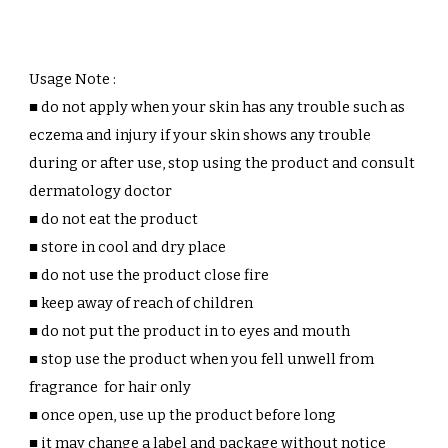
Usage Note :
■ do not apply when your skin has any trouble such as
eczema and injury if your skin shows any trouble
during or after use, stop using the product and consult
dermatology doctor
■ do not eat the product
■ store in cool and dry place
■ do not use the product close fire
■ keep away of reach of children
■ do not put the product in to eyes and mouth
■ stop use the product when you fell unwell from
fragrance for hair only
■ once open, use up the product before long
■ it may change a label and package without notice