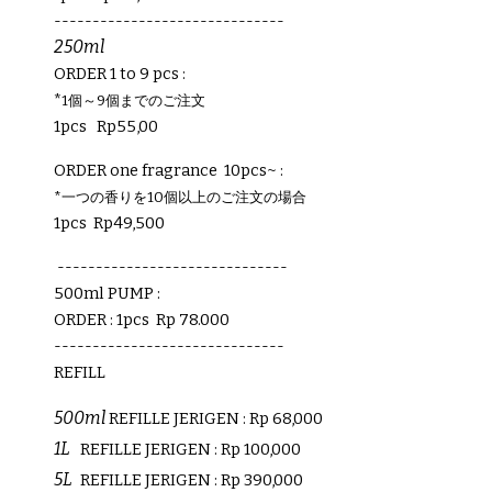
------------------------------
250ml
ORDER
1 to 9 pcs :
*
1個～9個までのご注文
1pcs
Rp
55,00
ORDER one fragrance 10pcs~ :
*一つの香りを10個以上のご注文の場合
1pcs
Rp49,500
------------------------------
500ml PUMP
:
ORDER
: 1pcs
Rp
78
.000
------------------------------
REFILL
500ml
REFILLE JERIGE
N
: Rp
68,000
1L
REFILLE JERIGEN
: Rp
100,000
5L
REFILLE JERIGEN
: Rp
390,000