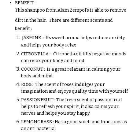
BENEFIT :
This shampoo from Alam Zempol's is able to remove
dirt in the hair.
There are different scents and
benefit :
JASMINE
: Its sweet aroma helps reduce anxiety
and helps your body relax
CITRONELLA
: Citronella oil lifts negative moods
can relax your body and mind
COCONUT :
Is a great relaxant in calming your
body and mind
ROSE :
The scent of roses indulges your
imagination and enjoys quality time with yourself
PASSIONFRUIT : The fresh scent of passion fruit
helps to refresh your spirit, it alsa calms your
nerves and helps you stay happy
LEMONGRASS :
Has a good smell and functions as
an anti bacterial