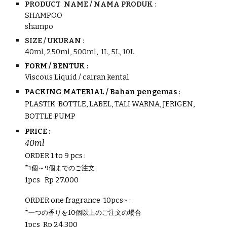
PRODUCT NAME /
NAMA PRODUK
:
SHAMPOO
shampo
SIZE / UKURAN
:
40ml,
250ml
,
500ml, 1L, 5L, 10L
FORM / BENTUK :
Viscous L
iquid / cairan kental
PACKING MATERIAL / Bahan pengemas :
PLASTIK BOTTLE, LABEL, TALI WARNA,
JERIGEN,
BOTTLE PUMP
PRICE
:
40ml
ORDER
1 to 9 pcs
:
*
1個～9個までのご注文
1pcs
Rp 2
7.0
00
ORDER
one fragrance 10pcs~
:
*一つの香りを10個以上のご注文の場合
1pcs
Rp 24,300