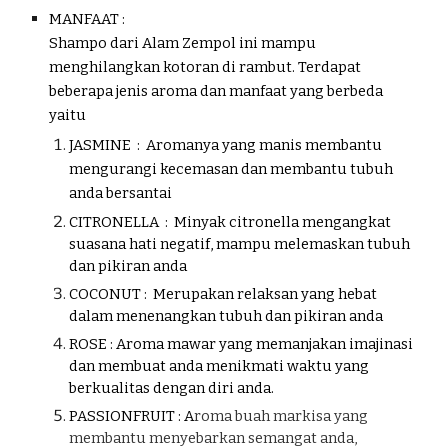
MANFAAT :
Shamp
o dari Alam Zempol
ini mampu
menghilangkan kotoran di r
ambut. Terdapat
beberapa jenis aroma dan manfaat yang berbeda
yaitu
JASMINE
: Aromanya yang manis membantu
mengurangi kecemasan dan membantu tubuh
anda bersantai
CITRONELLA
: Minyak citronella mengangkat
suasana hati negatif, mampu melemaskan tubuh
dan pikiran anda
COCONUT :
Merupakan relaksan yang hebat
dalam menenangkan tubuh dan pikiran anda
ROSE :
Aroma mawar yang memanjakan imajinasi
dan membuat anda menikmati waktu yang
berkualitas dengan diri anda.
PASSIONFRUIT :
A
roma buah markisa yang
membantu menyebarkan semangat anda,