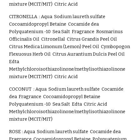
mixture (MCIT/MIT) Citric Acid
CITRONELLA :
Aqua Sodium laureth sulfate
Cocoamidopropyl Betaine Cocamide dea
Polyquatenium -10 Sea Salt Fragrance Rosmarinus
Officinalis Oil Citronellal Citrus Grandis Peel Oil
Citrus Medica Limonum (Lemon) Peel Oil Cymbopogon
Flexuosus Herb Oil Citrus Aurantium Dulcis Peel Oil
Edta
Methylchloroisothiazolinone/methylisothiazolinone
mixture (MCIT/MIT) Citric Acid
COCONUT :
Aqua Sodium laureth sulfate Cocamide
dea Fragrance Cocoamidopropyl Betaine
Polyquatenium -10 Sea Salt Edta Citric Acid
Methylchloroisothiazolinone/methylisothiazolinone
mixture (MCIT/MIT)
ROSE :
Aqua Sodium laureth sulfate Cocamide dea
Fragrance Cocoamidopropyl Betaine Polyquatenium