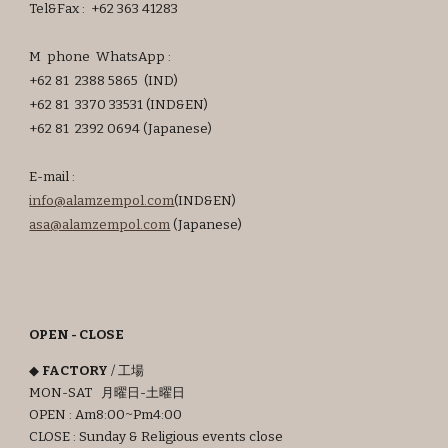
Tel&Fax : +62 363 41283
M phone W
hats
App :
+62 81 2388 5865
(IND)
+62 81 3370 33531 (IND
&EN)
+62 81 2392 0694 (Japanese
)
E-mail :
info@alamzempol.com
(IND&EN)
asa
@alamzempol.com
(Japanese)
OPEN - CLOSE
◆
FACTORY
/ 工場
MON-SAT 月曜日-土曜日
OPEN : Am8:00~Pm4:00
CLOSE : Sunday & Religious events close