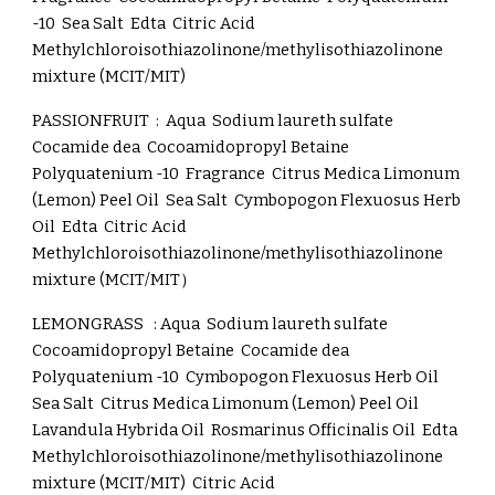
-10 Sea Salt Edta Citric Acid
Methylchloroisothiazolinone/methylisothiazolinone
mixture (MCIT/MIT)
PASSION
FRUIT :
Aqua Sodium laureth sulfate
Cocamide dea Cocoamidopropyl Betaine
Polyquatenium -10 Fragrance Citrus Medica Limonum
(Lemon) Peel Oil Sea Salt Cymbopogon Flexuosus Herb
Oil Edta Citric Acid
Methylchloroisothiazolinone/methylisothiazolinone
mixture (MCIT/MIT）
LEMONGRASS :
Aqua Sodium laureth sulfate
Cocoamidopropyl Betaine Cocamide dea
Polyquatenium -10 Cymbopogon Flexuosus Herb Oil
Sea Salt Citrus Medica Limonum (Lemon) Peel Oil
Lavandula Hybrida Oil Rosmarinus Officinalis Oil Edta
Methylchloroisothiazolinone/methylisothiazolinone
mixture (MCIT/MIT) Citric Acid