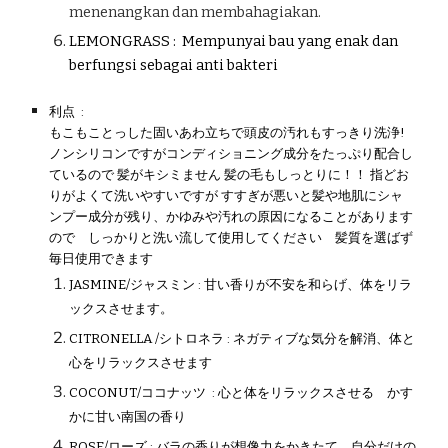
menenangkan dan membahagiakan.
LEMONGRASS :
Mempunyai bau yang enak dan
berfungsi sebagai anti bakteri
利点
:
もこもことっした固いあわ立ちで頭皮の汚れもすっきり洗浄!
ノンシリコンですがコンディショニング成分をたっぷり配合し
ているので 髪がキシミません 髪の毛もしっとりに！！ 指どお
りがよくて洗いやすいですが すすぎが悪いと髪や地肌にシャ
ンプー成分が残り、かゆみや汚れの原因になることがあります
ので しっかりと洗い流して使用してください 髪質を選ばず
毎日使用できます
JASMINE/ジャスミン : 甘い香りが不安を和らげ、体をリラ
ックスさせます。
CITRONELLA /シトロネラ : ネガティブな気分を解消、体と
心をリラックスさせます
COCONUT/ココナッツ : 心と体をリラックスさせる かす
かに甘い南国の香り
ROSE/ローズ : バラの香りが想像力をかきたて、自分だけの