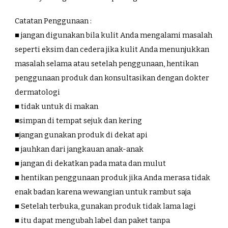
Catatan Penggunaan :
■ jangan digunakan bila kulit Anda mengalami masalah
seperti eksim dan cedera jika kulit Anda menunjukkan
masalah selama atau setelah penggunaan, hentikan
penggunaan produk dan konsultasikan dengan dokter
dermatologi
■ tidak untuk di makan
■simpan di tempat sejuk dan kering
■jangan gunakan produk di dekat api
■ jauhkan dari jangkauan anak-anak
■ jangan di dekatkan pada mata dan mulut
■ hentikan penggunaan produk jika Anda merasa tidak
enak badan karena wewangian untuk rambut saja
■ Setelah terbuka, gunakan produk tidak lama lagi
■ itu dapat mengubah label dan paket tanpa