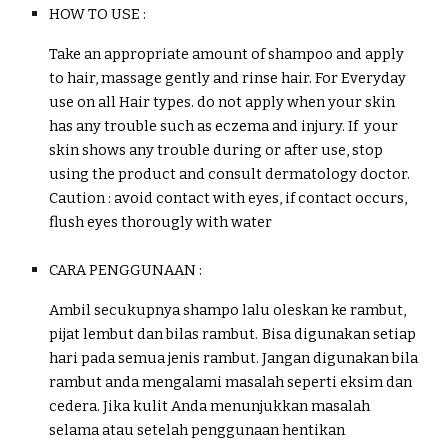
HOW TO USE :
Take an appropriate amount of shampoo and apply
to hair, massage gently and rinse hair.
For Everyday
use on all
Hair
types. do not apply when your skin
has any trouble such as eczema and injury. If your
skin shows any trouble during or after use, stop
using the product and consult dermatology doctor
.
Caution : avoid contact with eyes, if contact occurs,
flush eyes thorougly with water
CARA PENGGUNAAN :
Ambil secukupnya shampo lalu oleskan ke rambut,
pijat lembut dan bilas rambut.
Bisa digunakan setiap
hari pada semua jenis
rambut
. Jangan digunakan bila
ra
mbut anda mengalami masalah seperti eksim dan
cedera. Jika kulit Anda menunjukkan masalah
selama atau setelah penggunaan hentikan