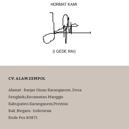
HORMAT KAMI
(I GEDE RAI)
CV. ALAM ZEMPOL
Alamat : Banjar Dinas Karangasem ,Desa
Sengkidu,Kecamatan Manggis
Kabupaten Karangasem,Provinsi
Bali ,Negara : Indonesia
Kode Pos 80871